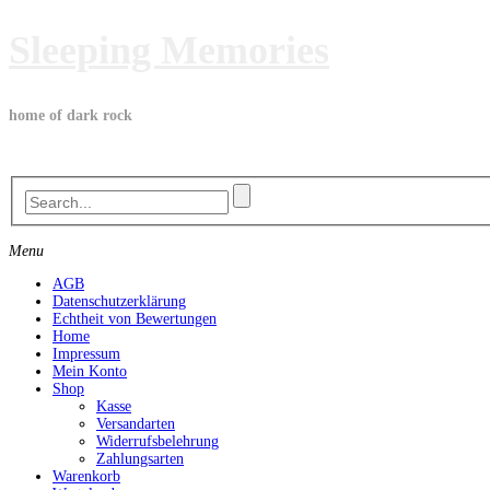
Skip
Sleeping Memories
to
content
home of dark rock
Menu
AGB
Datenschutzerklärung
Echtheit von Bewertungen
Home
Impressum
Mein Konto
Shop
Kasse
Versandarten
Widerrufsbelehrung
Zahlungsarten
Warenkorb